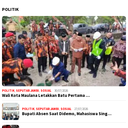
POLITIK
POLITIK
,
SEPUTAR JAMBI
,
SOSIAL
30/07/2026
Wali Kota Maulana Letakkan Batu Pertama …
POLITIK
,
SEPUTAR JAMBI
,
SOSIAL
27/07/2026
Bupati Absen Saat Didemo, Mahasiswa Sing…