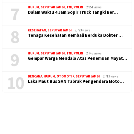
7
HUKUM
,
SEPUTAR JAMBI
,
TNI/POLRI
2,954 views
Dalam Waktu 4 Jam Sopir Truck Tangki Ber…
8
KESEHATAN
,
SEPUTAR JAMBI
2,773 views
Tenaga Kesehatan Kembali Berduka Dokter …
9
HUKUM
,
SEPUTAR JAMBI
,
TNI/POLRI
2,745 views
Gempar Warga Mendalo Atas Penemuan Mayat…
10
BENCANA
,
HUKUM
,
OTOMOTIF
,
SEPUTAR JAMBI
2,713 views
Laka Maut Bus SAN Tabrak Pengendara Moto…