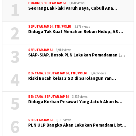
1
HUKUM
,
SEPUTAR JAMBI
8,078 views
Seorang Laki-laki Paruh Baya, Cabuli Ana…
2
SEPUTAR JAMBI
,
TNI/POLRI
3,978 views
Diduga Tak Kuat Menahan Beban Hidup, AS …
3
SEPUTAR JAMBI
3,914 views
SIAP-SIAP, Besok PLN Lakukan Pemadaman L…
4
BENCANA
,
SEPUTAR JAMBI
,
TNI/POLRI
3,463 views
Riski Bocah kelas 3 SD di Sarolangun Yan…
5
BENCANA
,
SEPUTAR JAMBI
3,332 views
Diduga Korban Pesawat Yang Jatuh Akun Is…
6
SEPUTAR JAMBI
3,181 views
PLN ULP Bangko Akan Lakukan Pemadam List…