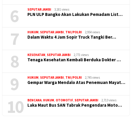
6
SEPUTAR JAMBI
3,181 views
PLN ULP Bangko Akan Lakukan Pemadam List…
7
HUKUM
,
SEPUTAR JAMBI
,
TNI/POLRI
2,954 views
Dalam Waktu 4 Jam Sopir Truck Tangki Ber…
8
KESEHATAN
,
SEPUTAR JAMBI
2,771 views
Tenaga Kesehatan Kembali Berduka Dokter …
9
HUKUM
,
SEPUTAR JAMBI
,
TNI/POLRI
2,745 views
Gempar Warga Mendalo Atas Penemuan Mayat…
10
BENCANA
,
HUKUM
,
OTOMOTIF
,
SEPUTAR JAMBI
2,713 views
Laka Maut Bus SAN Tabrak Pengendara Moto…