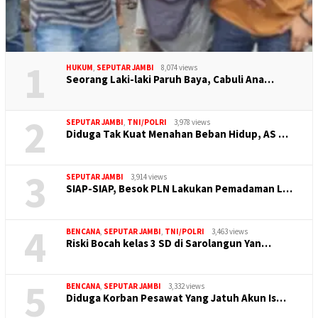
1
HUKUM
,
SEPUTAR JAMBI
8,074 views
Seorang Laki-laki Paruh Baya, Cabuli Ana…
2
SEPUTAR JAMBI
,
TNI/POLRI
3,978 views
Diduga Tak Kuat Menahan Beban Hidup, AS …
3
SEPUTAR JAMBI
3,914 views
SIAP-SIAP, Besok PLN Lakukan Pemadaman L…
4
BENCANA
,
SEPUTAR JAMBI
,
TNI/POLRI
3,463 views
Riski Bocah kelas 3 SD di Sarolangun Yan…
5
BENCANA
,
SEPUTAR JAMBI
3,332 views
Diduga Korban Pesawat Yang Jatuh Akun Is…