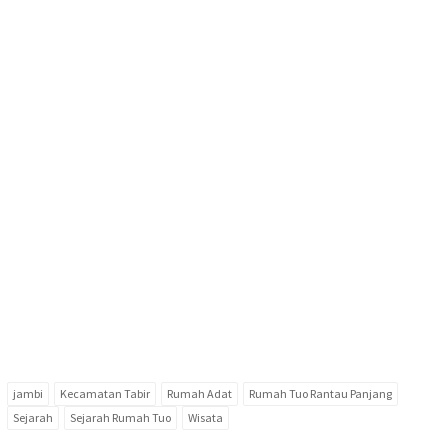
jambi
Kecamatan Tabir
Rumah Adat
Rumah Tuo Rantau Panjang
Sejarah
Sejarah Rumah Tuo
Wisata