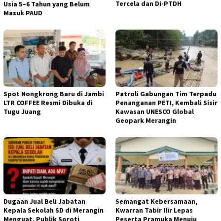
Tercela dan Di-PTDH
Usia 5–6 Tahun yang Belum
Masuk PAUD
Spot Nongkrong Baru di Jambi
Patroli Gabungan Tim Terpadu
LTR COFFEE Resmi Dibuka di
Penanganan PETI, Kembali Sisir
Tugu Juang
Kawasan UNESCO Global
Geopark Merangin
Dugaan Jual Beli Jabatan
Semangat Kebersamaan,
Kepala Sekolah SD di Merangin
Kwarran Tabir Ilir Lepas
Menguat, Publik Soroti
Peserta Pramuka Menuju