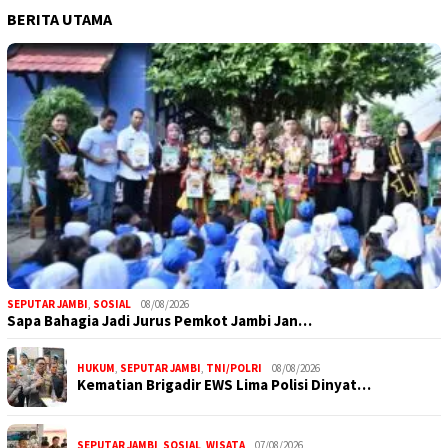
BERITA UTAMA
SEPUTAR JAMBI
,
SOSIAL
08/08/2026
Sapa Bahagia Jadi Jurus Pemkot Jambi Jan…
HUKUM
,
SEPUTAR JAMBI
,
TNI/POLRI
08/08/2026
Kematian Brigadir EWS Lima Polisi Dinyat…
SEPUTAR JAMBI
,
SOSIAL
,
WISATA
07/08/2026