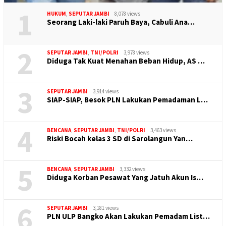
1
HUKUM
,
SEPUTAR JAMBI
8,078 views
Seorang Laki-laki Paruh Baya, Cabuli Ana…
2
SEPUTAR JAMBI
,
TNI/POLRI
3,978 views
Diduga Tak Kuat Menahan Beban Hidup, AS …
3
SEPUTAR JAMBI
3,914 views
SIAP-SIAP, Besok PLN Lakukan Pemadaman L…
4
BENCANA
,
SEPUTAR JAMBI
,
TNI/POLRI
3,463 views
Riski Bocah kelas 3 SD di Sarolangun Yan…
5
BENCANA
,
SEPUTAR JAMBI
3,332 views
Diduga Korban Pesawat Yang Jatuh Akun Is…
6
SEPUTAR JAMBI
3,181 views
PLN ULP Bangko Akan Lakukan Pemadam List…