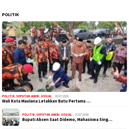
POLITIK
POLITIK
,
SEPUTAR JAMBI
,
SOSIAL
30/07/2026
Wali Kota Maulana Letakkan Batu Pertama …
POLITIK
,
SEPUTAR JAMBI
,
SOSIAL
27/07/2026
Bupati Absen Saat Didemo, Mahasiswa Sing…