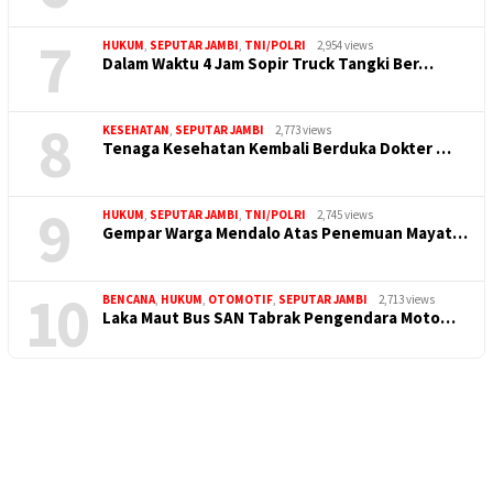
7
HUKUM
,
SEPUTAR JAMBI
,
TNI/POLRI
2,954 views
Dalam Waktu 4 Jam Sopir Truck Tangki Ber…
8
KESEHATAN
,
SEPUTAR JAMBI
2,773 views
Tenaga Kesehatan Kembali Berduka Dokter …
9
HUKUM
,
SEPUTAR JAMBI
,
TNI/POLRI
2,745 views
Gempar Warga Mendalo Atas Penemuan Mayat…
10
BENCANA
,
HUKUM
,
OTOMOTIF
,
SEPUTAR JAMBI
2,713 views
Laka Maut Bus SAN Tabrak Pengendara Moto…