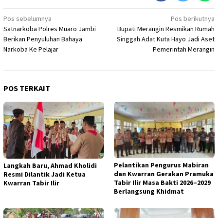
Navigasi
Pos sebelumnya
Pos berikutnya
Satnarkoba Polres Muaro Jambi
Bupati Merangin Resmikan Rumah
pos
Berikan Penyuluhan Bahaya
Singgah Adat Kuta Hayo Jadi Aset
Narkoba Ke Pelajar
Pemerintah Merangin
POS TERKAIT
Pelantikan Pengurus Mabiran
Langkah Baru, Ahmad Kholidi
dan Kwarran Gerakan Pramuka
Resmi Dilantik Jadi Ketua
Tabir Ilir Masa Bakti 2026–2029
Kwarran Tabir Ilir
Berlangsung Khidmat