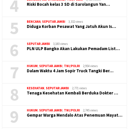
4
Riski Bocah kelas 3 SD di Sarolangun Yan…
5
BENCANA
,
SEPUTAR JAMBI
3,332 views
Diduga Korban Pesawat Yang Jatuh Akun Is…
6
SEPUTAR JAMBI
3,180 views
PLN ULP Bangko Akan Lakukan Pemadam List…
7
HUKUM
,
SEPUTAR JAMBI
,
TNI/POLRI
2,954 views
Dalam Waktu 4 Jam Sopir Truck Tangki Ber…
8
KESEHATAN
,
SEPUTAR JAMBI
2,771 views
Tenaga Kesehatan Kembali Berduka Dokter …
9
HUKUM
,
SEPUTAR JAMBI
,
TNI/POLRI
2,745 views
Gempar Warga Mendalo Atas Penemuan Mayat…