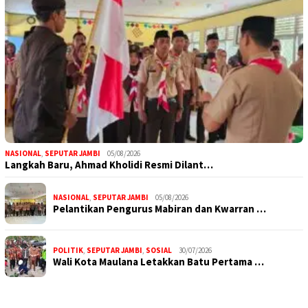
NASIONAL
,
SEPUTAR JAMBI
05/08/2026
Langkah Baru, Ahmad Kholidi Resmi Dilant…
NASIONAL
,
SEPUTAR JAMBI
05/08/2026
Pelantikan Pengurus Mabiran dan Kwarran …
POLITIK
,
SEPUTAR JAMBI
,
SOSIAL
30/07/2026
Wali Kota Maulana Letakkan Batu Pertama …