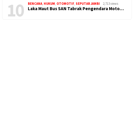
10
BENCANA
,
HUKUM
,
OTOMOTIF
,
SEPUTAR JAMBI
2,713 views
Laka Maut Bus SAN Tabrak Pengendara Moto…