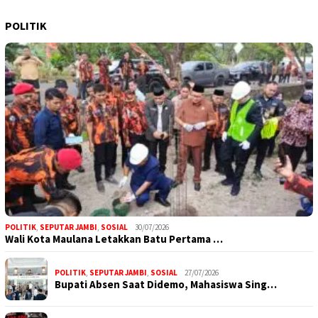
POLITIK
POLITIK
,
SEPUTAR JAMBI
,
SOSIAL
30/07/2026
Wali Kota Maulana Letakkan Batu Pertama …
POLITIK
,
SEPUTAR JAMBI
,
SOSIAL
27/07/2026
Bupati Absen Saat Didemo, Mahasiswa Sing…