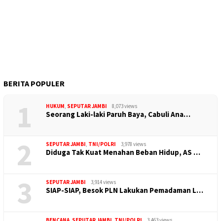
BERITA POPULER
1
HUKUM
,
SEPUTAR JAMBI
8,073 views
Seorang Laki-laki Paruh Baya, Cabuli Ana…
2
SEPUTAR JAMBI
,
TNI/POLRI
3,978 views
Diduga Tak Kuat Menahan Beban Hidup, AS …
3
SEPUTAR JAMBI
3,914 views
SIAP-SIAP, Besok PLN Lakukan Pemadaman L…
BENCANA
,
SEPUTAR JAMBI
,
TNI/POLRI
3,463 views