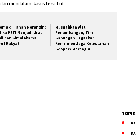
 dan mendalami kasus tersebut.
lema di Tanah Merangin:
Musnahkan Alat
tika PETI Menjadi Urat
Penambangan, Tim
di dan Simalakama
Gabungan Tegaskan
rut Rakyat
Komitmen Jaga Kelestarian
Geopark Merangin
TOPIK
KA
KA