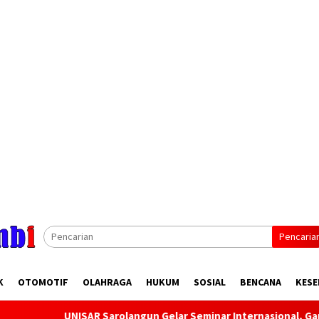
Pencaria
K
OTOMOTIF
OLAHRAGA
HUKUM
SOSIAL
BENCANA
KESE
AR Sarolangun Gelar Seminar Internasional, Gandeng Akademisi 