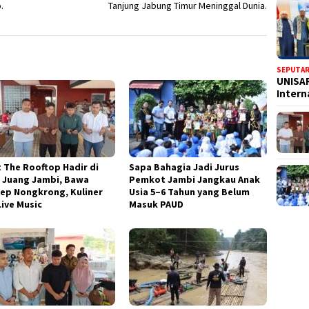
.
Tanjung Jabung Timur Meninggal Dunia.
SEPUTAR
UNISAR
Inter
t The Rooftop Hadir di
Sapa Bahagia Jadi Jurus
 Juang Jambi, Bawa
Pemkot Jambi Jangkau Anak
ep Nongkrong, Kuliner
Usia 5–6 Tahun yang Belum
Live Music
Masuk PAUD