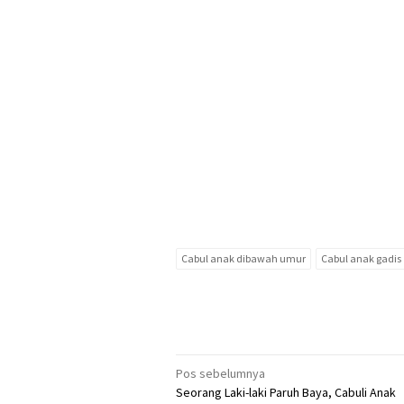
Cabul anak dibawah umur
Cabul anak gadis
Navigasi
Pos sebelumnya
Seorang Laki-laki Paruh Baya, Cabuli Anak
pos