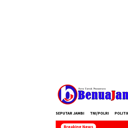
Loncat
tutup
ke
konten
SEPUTAR JAMBI
TNI/POLRI
POLITI
Breaking News
UNIS