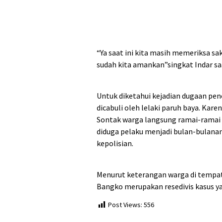
“Ya saat ini kita masih memeriksa s
sudah kita amankan”singkat Indar saa
Untuk diketahui kejadian dugaan pen
dicabuli oleh lelaki paruh baya. Kare
Sontak warga langsung ramai-ramai
diduga pelaku menjadi bulan-bulanan
kepolisian.
Menurut keterangan warga di tempat 
Bangko merupakan resedivis kasus ya
Post Views:
556