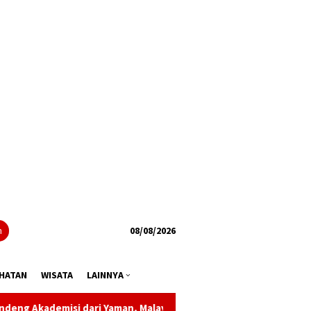
tutup
n
08/08/2026
HATAN
WISATA
LAINNYA
dari Yaman, Malaysia dan Sudan
Light The Rooftop Hadir 