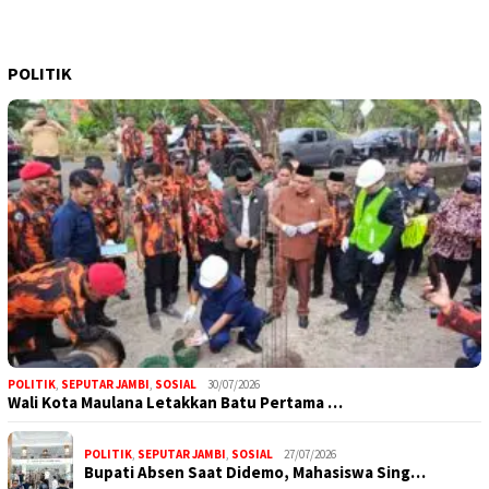
POLITIK
POLITIK
,
SEPUTAR JAMBI
,
SOSIAL
30/07/2026
Wali Kota Maulana Letakkan Batu Pertama …
POLITIK
,
SEPUTAR JAMBI
,
SOSIAL
27/07/2026
Bupati Absen Saat Didemo, Mahasiswa Sing…