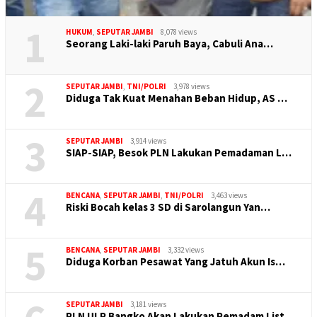
1
HUKUM
,
SEPUTAR JAMBI
8,078 views
Seorang Laki-laki Paruh Baya, Cabuli Ana…
2
SEPUTAR JAMBI
,
TNI/POLRI
3,978 views
Diduga Tak Kuat Menahan Beban Hidup, AS …
3
SEPUTAR JAMBI
3,914 views
SIAP-SIAP, Besok PLN Lakukan Pemadaman L…
4
BENCANA
,
SEPUTAR JAMBI
,
TNI/POLRI
3,463 views
Riski Bocah kelas 3 SD di Sarolangun Yan…
5
BENCANA
,
SEPUTAR JAMBI
3,332 views
Diduga Korban Pesawat Yang Jatuh Akun Is…
SEPUTAR JAMBI
3,181 views
PLN ULP Bangko Akan Lakukan Pemadam List…