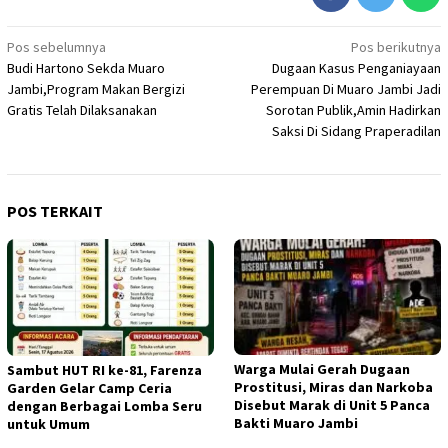
Navigasi
Pos sebelumnya
Pos berikutnya
Budi Hartono Sekda Muaro
Dugaan Kasus Penganiayaan
pos
Jambi,Program Makan Bergizi
Perempuan Di Muaro Jambi Jadi
Gratis Telah Dilaksanakan
Sorotan Publik,Amin Hadirkan
Saksi Di Sidang Praperadilan
POS TERKAIT
Warga Mulai Gerah Dugaan
Sambut HUT RI ke-81, Farenza
Prostitusi, Miras dan Narkoba
Garden Gelar Camp Ceria
Disebut Marak di Unit 5 Panca
dengan Berbagai Lomba Seru
Bakti Muaro Jambi
untuk Umum