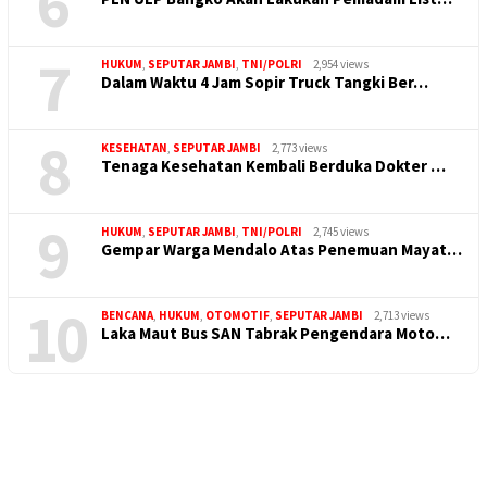
6
7
HUKUM
,
SEPUTAR JAMBI
,
TNI/POLRI
2,954 views
Dalam Waktu 4 Jam Sopir Truck Tangki Ber…
8
KESEHATAN
,
SEPUTAR JAMBI
2,773 views
Tenaga Kesehatan Kembali Berduka Dokter …
9
HUKUM
,
SEPUTAR JAMBI
,
TNI/POLRI
2,745 views
Gempar Warga Mendalo Atas Penemuan Mayat…
10
BENCANA
,
HUKUM
,
OTOMOTIF
,
SEPUTAR JAMBI
2,713 views
Laka Maut Bus SAN Tabrak Pengendara Moto…