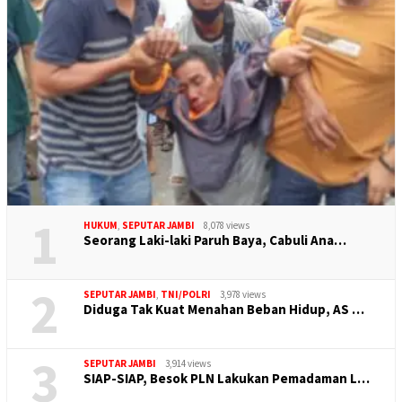
1
HUKUM
,
SEPUTAR JAMBI
8,078 views
Seorang Laki-laki Paruh Baya, Cabuli Ana…
2
SEPUTAR JAMBI
,
TNI/POLRI
3,978 views
Diduga Tak Kuat Menahan Beban Hidup, AS …
3
SEPUTAR JAMBI
3,914 views
SIAP-SIAP, Besok PLN Lakukan Pemadaman L…