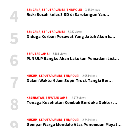
4
BENCANA
,
SEPUTAR JAMBI
,
TNI/POLRI
3,463 views
Riski Bocah kelas 3 SD di Sarolangun Yan…
5
BENCANA
,
SEPUTAR JAMBI
3,332 views
Diduga Korban Pesawat Yang Jatuh Akun Is…
6
SEPUTAR JAMBI
3,181 views
PLN ULP Bangko Akan Lakukan Pemadam List…
7
HUKUM
,
SEPUTAR JAMBI
,
TNI/POLRI
2,954 views
Dalam Waktu 4 Jam Sopir Truck Tangki Ber…
8
KESEHATAN
,
SEPUTAR JAMBI
2,773 views
Tenaga Kesehatan Kembali Berduka Dokter …
9
HUKUM
,
SEPUTAR JAMBI
,
TNI/POLRI
2,745 views
Gempar Warga Mendalo Atas Penemuan Mayat…