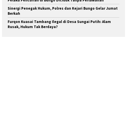
Pelaku Pencurian di Bungo Diciduk Tanpa Perlawanan
Sinergi Penegak Hukum, Polres dan Kejari Bungo Gelar Jumat
Berkah
Furqon Kuasai Tambang Ilegal di Desa Sungai Putih: Alam
Rusak, Hukum Tak Berdaya?