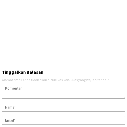
Tinggalkan Balasan
Alamat email Anda tidak akan dipublikasikan.
Ruas yang wajib ditandai
*