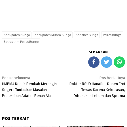
Kabupaten Bungo
Kabupaten Muara Bungo
Kapolres Bungo
Polres Bungo
Satreskrim Polres Bungo
SEBARKAN
Navigasi
Pos sebelumnya
Pos berikutnya
HMPMJ Desak Pemkab Merangin
Dokter RSUD Hanafie : Dosen Erni
pos
Segera Tuntaskan Masalah
Tewas Karena Kekerasan,
Penertiban Adat di Renah Alai
Ditemukan Lebam dan Sperma
POS TERKAIT