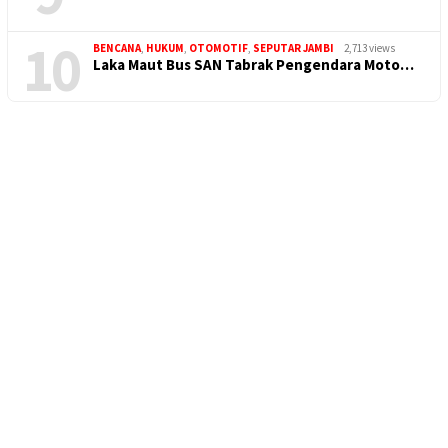
10
BENCANA
,
HUKUM
,
OTOMOTIF
,
SEPUTAR JAMBI
2,713 views
Laka Maut Bus SAN Tabrak Pengendara Moto…