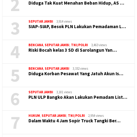
2
Diduga Tak Kuat Menahan Beban Hidup, AS …
3
SEPUTAR JAMBI
3,914 views
SIAP-SIAP, Besok PLN Lakukan Pemadaman L…
4
BENCANA
,
SEPUTAR JAMBI
,
TNI/POLRI
3,463 views
Riski Bocah kelas 3 SD di Sarolangun Yan…
5
BENCANA
,
SEPUTAR JAMBI
3,332 views
Diduga Korban Pesawat Yang Jatuh Akun Is…
6
SEPUTAR JAMBI
3,181 views
PLN ULP Bangko Akan Lakukan Pemadam List…
7
HUKUM
,
SEPUTAR JAMBI
,
TNI/POLRI
2,954 views
Dalam Waktu 4 Jam Sopir Truck Tangki Ber…