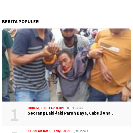
BERITA POPULER
1
HUKUM
,
SEPUTAR JAMBI
8,074 views
Seorang Laki-laki Paruh Baya, Cabuli Ana…
SEPUTAR JAMBI
,
TNI/POLRI
3,978 views