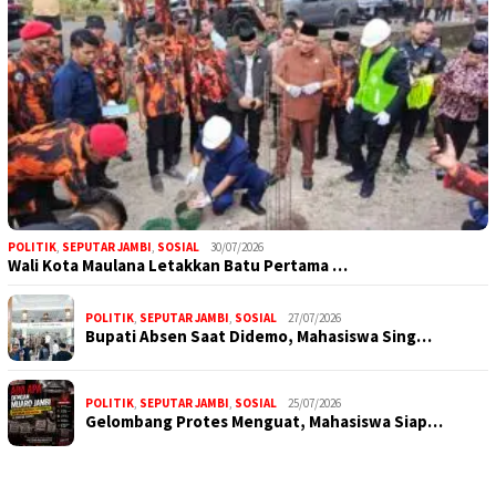
POLITIK
,
SEPUTAR JAMBI
,
SOSIAL
30/07/2026
Wali Kota Maulana Letakkan Batu Pertama …
POLITIK
,
SEPUTAR JAMBI
,
SOSIAL
27/07/2026
Bupati Absen Saat Didemo, Mahasiswa Sing…
POLITIK
,
SEPUTAR JAMBI
,
SOSIAL
25/07/2026
Gelombang Protes Menguat, Mahasiswa Siap…