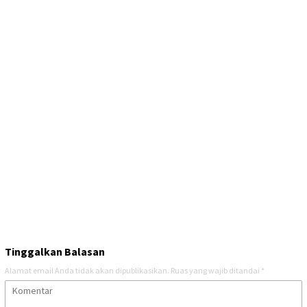
Tinggalkan Balasan
Alamat email Anda tidak akan dipublikasikan.
Ruas yang wajib ditandai
*