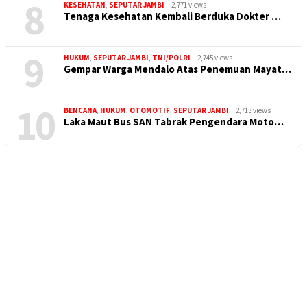
8
KESEHATAN
,
SEPUTAR JAMBI
2,771 views
Tenaga Kesehatan Kembali Berduka Dokter …
9
HUKUM
,
SEPUTAR JAMBI
,
TNI/POLRI
2,745 views
Gempar Warga Mendalo Atas Penemuan Mayat…
10
BENCANA
,
HUKUM
,
OTOMOTIF
,
SEPUTAR JAMBI
2,713 views
Laka Maut Bus SAN Tabrak Pengendara Moto…